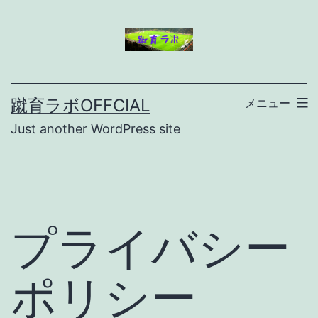
コ
ン
テ
ン
蹴育ラボOFFCIAL
メニュー
ツ
Just another WordPress site
へ
ス
キ
ッ
プライバシー
プ
ポリシー